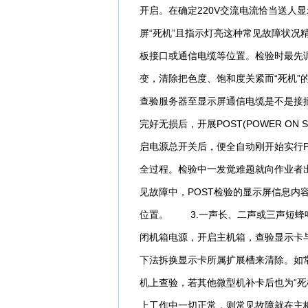
开启。在确定220V交流电流恰当送人
屏“死机”且指示灯亮这种常见故障状况
板接口或通信电缆等位置。检验时最先
变，清除把色度、饱和度关紧而“死机”
查验服务器至显示屏通信电缆是不是接
完好无损后，开展POST(POWER ON
启电源总开关后，便全自动刚开始实行P
全过程。检验中一发觉难题就向作业者出
见故障中，POST检验的显示屏信息内
位置。 3.一声长、二声或三声短蜂鸣
闭机箱电源，开启主机箱，查验显示卡
下法拆换显示卡所属扩展槽来清除。如
机上查验，若其他微型机补卡后也为“死
上工作中一切正常，则常见故障就在主