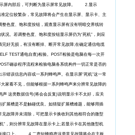
显示屏內部后，可判断为显示屏常见故障。 2.显示
精准定位较繁杂，常见故障将会产生在显示屏、显示卡、主
调整色度、饱和度按钮，观查显示屏有没有明暗交界线转
的状况。若调整色度、饱和度按钮显示屏仍为“死机”，则应
插完好无损，有没有断掉、断开常见故障;在确定通信电缆
 SELF TEST通电自查)检验。POST检验是电脑在每一次开
OST确诊程序流程来检验电脑各系统构件一切正常是否的
示错误信息内容或一系列蜂鸣声。在显示屏“死机”这一常
容大家看不见，但能够根据一系列蜂鸣声来分辨常见故障的
声 这类数据信号(将会会反复)说明显示卡不太好，应关
与扩展槽是不是触碰优良。如猜疑扩展槽难题，能够用插
常见故障并未清除，可把显示卡换收到其他相符合的微型
机”，则分辨常见故障在显示卡上;若显示卡在其他微型机
板接口上。 4.二声短蜂鸣声这类常见故障将会在主板