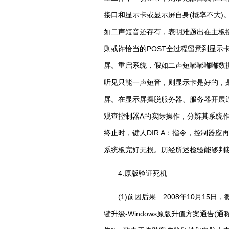
接口和显示卡或显示屏自身(概率不大)
如二声短音还存有，表明难题出在主板
则或许恰当的POST全过程留意到显示
屏。重启系统，假如二声短嘟嘟嘟嘟数据
听见只能一声短音，则显示卡是好的，
屏。在显示屏摆脱服务器、服务器开展通
观查控制器A的实际操作，分辨其系统作
终止时，键人DIR A：指令，控制器
系统板完好无损。历经所述检验能够判断
4.原版验证死机
(1)前因后果 2008年10月15日，
键升级-Windows原版升值方案通告(通称