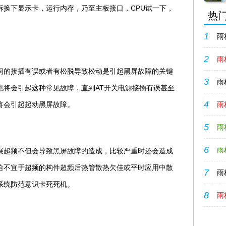
拆换下显示卡，运行内存，乃至主板接口，CPU试一下，
热
1
雨林
2
雨林
的接插有误或者有松脱导致松动是引起黑屏故障的关键
3
雨
也将会引起这种常见故障，直到AT开关电源接插有误甚至
4
将会引起起动黑屏故障。
雨
5
雨
6
雨
超频不但会导致黑屏故障的造成，比较严重时还会造成
给不宜于超频的构件超频后热管散热欠佳或平时应用中散
7
雨林
系统防范意识卡死死机。
8
雨