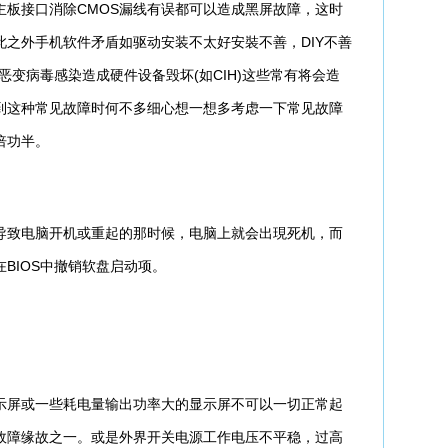
板接口消除CMOS漏线有误都可以造成黑屏故障，这时
之外手机软件矛盾如驱动安装不太好安裝不善，DIY不善
恶变病毒感染造成硬件设备毁坏(如CIH)这些常有将会造
到这种常见故障时何不多细心想一想多考虑一下常见故障
倍功半。
致电脑开机或重起的那时候，电脑上就会出現死机，而
BIOS中撤销软盘启动项。
屏或一些耗电量输出功率大的显示屏不可以一切正常起
故障缘故之一。或是外界开关电源工作电压不平稳，过高