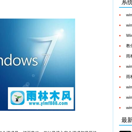
系
w
的
w
Ac
W
教
雨
w
雨
w
w
w
么
最