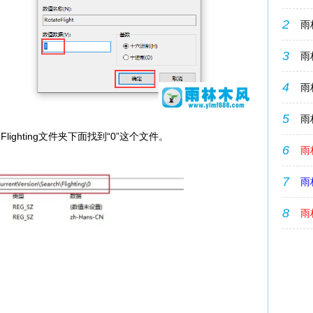
2
雨
3
雨林
4
雨林
5
雨林
hting文件夹下面找到“0”这个文件。
6
雨林
7
雨
8
雨