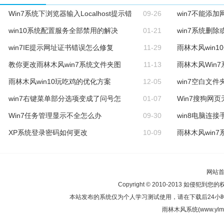
Win7系统下浏览器输入Localhost提示错
09-26
win7不能添
win10系统配置服务全部禁用的解决
01-21
win7系统删
win7IE提示网址证书错误怎么修复
11-29
雨林木风win
教你更改雨林木风win7系统文件夹图
11-13
雨林木风Win7
雨林木风win10玩吃鸡的优化方案
12-05
win7空白文
win7右键菜单部分选项变成了问号怎
01-07
Win7搜狗网
Win7任务管理显示不全怎么办
09-30
win8电脑连
XP系统登录密码如何更改
10-09
雨林木风win
网站
Copyright © 2010-2013 如侵犯到您
本站发布的系统仅为个人学习测试使用，请在下载后24小
雨林木风系统(www.ylmf