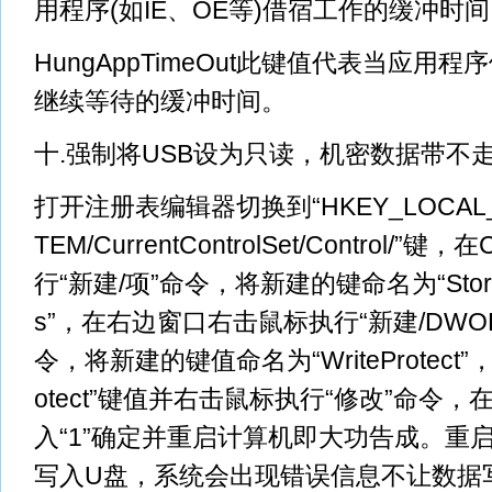
用程序(如IE、OE等)借宿工作的缓冲时
HungAppTimeOut此键值代表当应用
继续等待的缓冲时间。
十.强制将USB设为只读，机密数据带不
打开注册表编辑器切换到“HKEY_LOCAL_M
TEM/CurrentControlSet/Control/”键，
行“新建/项”命令，将新建的键命名为“StorageD
s”，在右边窗口右击鼠标执行“新建/DWOR
令，将新建的键值命名为“WriteProtect”，
otect”键值并右击鼠标执行“修改”命令
入“1”确定并重启计算机即大功告成。重
写入U盘，系统会出现错误信息不让数据